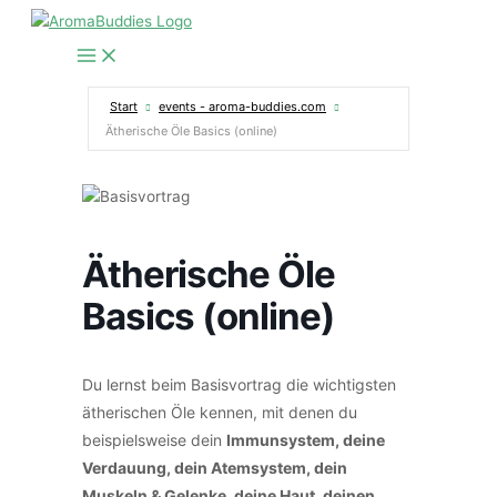
Zum
Inhalt
springen
Start
events - aroma-buddies.com
Ätherische Öle Basics (online)
Ätherische Öle
Basics (online)
Du lernst beim Basisvortrag die wichtigsten
ätherischen Öle kennen, mit denen du
beispielsweise dein
Immunsystem, deine
Verdauung, dein Atemsystem, dein
Muskeln & Gelenke, deine Haut, deinen