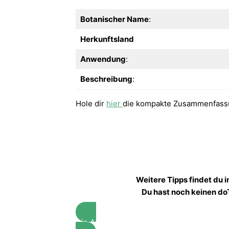
Botanischer Name
:
Herkunftsland
Anwendung
:
Beschreibung
:
Hole dir
hier
die kompakte Zusammenfass
Weitere Tipps findet du
Du hast noch keinen do
Die AromaBuddies helfen dir gerne weiter