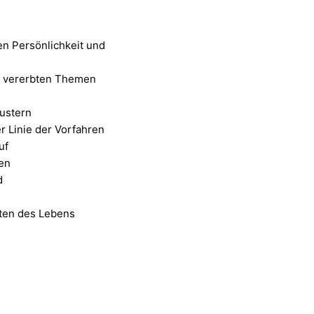
en Persönlichkeit und
on vererbten Themen
ustern
 Linie der Vorfahren
uf
gen
d
iten des Lebens