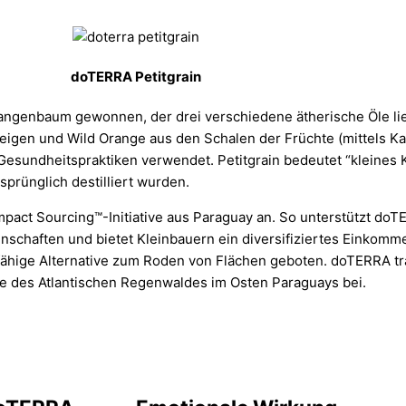
doTERRA Petitgrain
angenbaum gewonnen, der drei verschiedene ätherische Öle lief
weigen und Wild Orange aus den Schalen der Früchte (mittels Ka
e Gesundheitspraktiken verwendet. Petitgrain bedeutet “kleines 
sprünglich destilliert wurden.
mpact Sourcing™-Initiative aus Paraguay an. So unterstützt d
inschaften und bietet Kleinbauern ein diversifiziertes Einkom
gfähige Alternative zum Roden von Flächen geboten. doTERRA tr
e des Atlantischen Regenwaldes im Osten Paraguays bei.