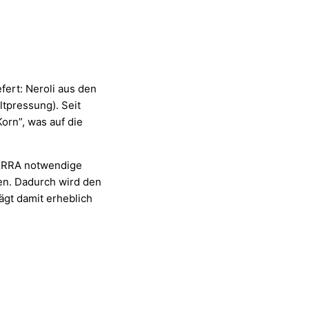
ert: Neroli aus den
ltpressung). Seit
Korn”, was auf die
oTERRA notwendige
men. Dadurch wird den
ägt damit erheblich