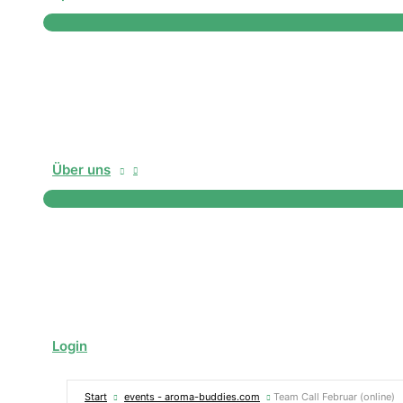
Über uns
Login
Start
events - aroma-buddies.com
Team Call Februar (online)