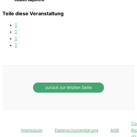
Elisabeth Wagenhofer
Teile diese Veranstaltung
Co
Impressum
Datenschutzerklärung
AGB
Ric
(E