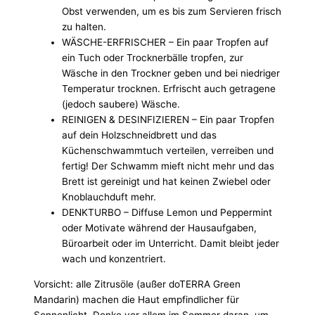
Obst verwenden, um es bis zum Servieren frisch
zu halten.
WÄSCHE-ERFRISCHER – Ein paar Tropfen auf
ein Tuch oder Trocknerbälle tropfen, zur
Wäsche in den Trockner geben und bei niedriger
Temperatur trocknen. Erfrischt auch getragene
(jedoch saubere) Wäsche.
REINIGEN & DESINFIZIEREN – Ein paar Tropfen
auf dein Holzschneidbrett und das
Küchenschwammtuch verteilen, verreiben und
fertig! Der Schwamm mieft nicht mehr und das
Brett ist gereinigt und hat keinen Zwiebel oder
Knoblauchduft mehr.
DENKTURBO – Diffuse Lemon und Peppermint
oder Motivate während der Hausaufgaben,
Büroarbeit oder im Unterricht. Damit bleibt jeder
wach und konzentriert.
Vorsicht: alle Zitrusöle (außer doTERRA Green
Mandarin) machen die Haut empfindlicher für
Sonnenlicht. Denke vor allem im Sommer daran, um