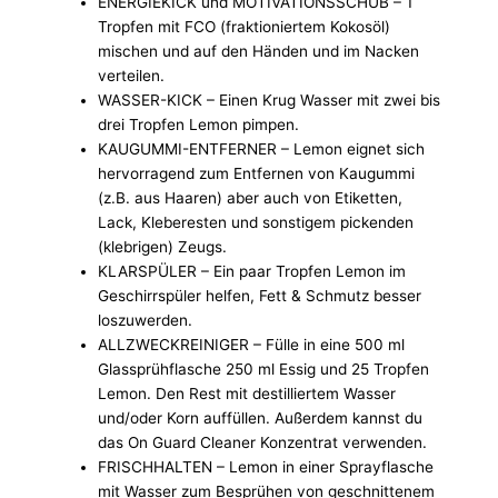
ENERGIEKICK und MOTIVATIONSSCHUB – 1
Tropfen mit FCO (fraktioniertem Kokosöl)
mischen und auf den Händen und im Nacken
verteilen.
WASSER-KICK – Einen Krug Wasser mit zwei bis
drei Tropfen Lemon pimpen.
KAUGUMMI-ENTFERNER – Lemon eignet sich
hervorragend zum Entfernen von Kaugummi
(z.B. aus Haaren) aber auch von Etiketten,
Lack, Kleberesten und sonstigem pickenden
(klebrigen) Zeugs.
KLARSPÜLER – Ein paar Tropfen Lemon im
Geschirrspüler helfen, Fett & Schmutz besser
loszuwerden.
ALLZWECKREINIGER – Fülle in eine 500 ml
Glassprühflasche 250 ml Essig und 25 Tropfen
Lemon. Den Rest mit destilliertem Wasser
und/oder Korn auffüllen. Außerdem kannst du
das On Guard Cleaner Konzentrat verwenden.
FRISCHHALTEN – Lemon in einer Sprayflasche
mit Wasser zum Besprühen von geschnittenem