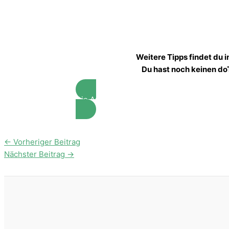
Weitere Tipps findet du
Du hast noch keinen do
Die AromaBuddies helfen dir gerne weiter
←
Vorheriger Beitrag
Nächster Beitrag
→