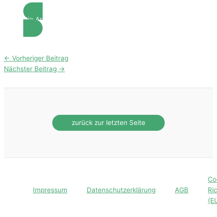
Die AromaBuddies helfen dir gerne weiter!
←
Vorheriger Beitrag
Nächster Beitrag
→
Co
Impressum
Datenschutzerklärung
AGB
Ric
(E